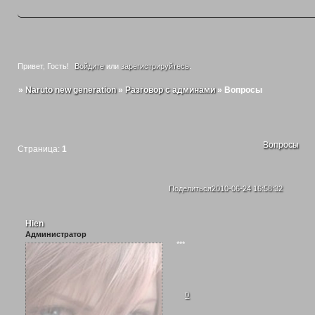
Привет, Гость!
Войдите
или
зарегистрируйтесь
.
»
Naruto new generation
»
Разговор с админами
»
Вопросы
Вопросы
Страница:
1
Поделиться
2010-06-24 16:58:32
Hien
Администратор
***
0