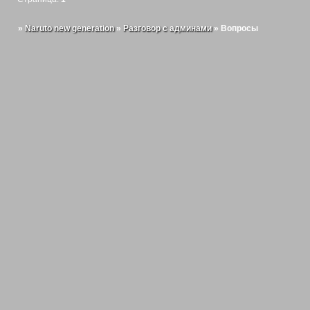
»
Naruto new generation
»
Разговор с админами
»
Вопросы